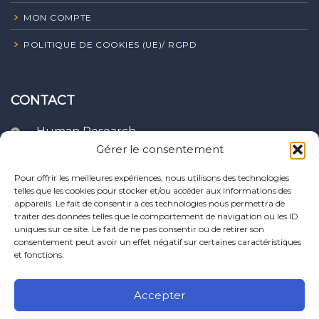
MON COMPTE
POLITIQUE DE COOKIES (UE)/ RGPD
CONTACT
Human Research
Clavier Recherches,
Gérer le consentement
10, rue du four,
21400 Puits - France
Pour offrir les meilleures expériences, nous utilisons des technologies
telles que les cookies pour stocker et/ou accéder aux informations des
appareils. Le fait de consentir à ces technologies nous permettra de
support@human-
traiter des données telles que le comportement de navigation ou les ID
research.com
uniques sur ce site. Le fait de ne pas consentir ou de retirer son
consentement peut avoir un effet négatif sur certaines caractéristiques
et fonctions.
Accepter