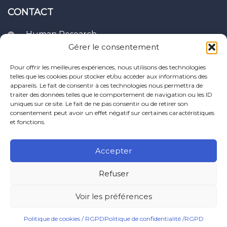
CONTACT
Human Research
Clavier Recherches,
Gérer le consentement
10, rue du four,
21400 Puits - France
Pour offrir les meilleures expériences, nous utilisons des technologies
telles que les cookies pour stocker et/ou accéder aux informations des
appareils. Le fait de consentir à ces technologies nous permettra de
support@human-
traiter des données telles que le comportement de navigation ou les ID
research.com
uniques sur ce site. Le fait de ne pas consentir ou de retirer son
consentement peut avoir un effet négatif sur certaines caractéristiques
et fonctions.
Accepter
Refuser
Voir les préférences
© Copyright 2025 - Human Research
Politique de cookies / RGPD
Politique de confidentialité /RGPD