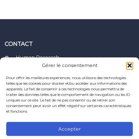
CONTACT
Human Research
Clavier Recherches,
Gérer le consentement
10, rue du four,
21400 Puits - France
Pour offrir les meilleures expériences, nous utilisons des technologies
telles que les cookies pour stocker et/ou accéder aux informations des
appareils. Le fait de consentir à ces technologies nous permettra de
support@human-
traiter des données telles que le comportement de navigation ou les ID
research.com
uniques sur ce site. Le fait de ne pas consentir ou de retirer son
consentement peut avoir un effet négatif sur certaines caractéristiques
et fonctions.
Accepter