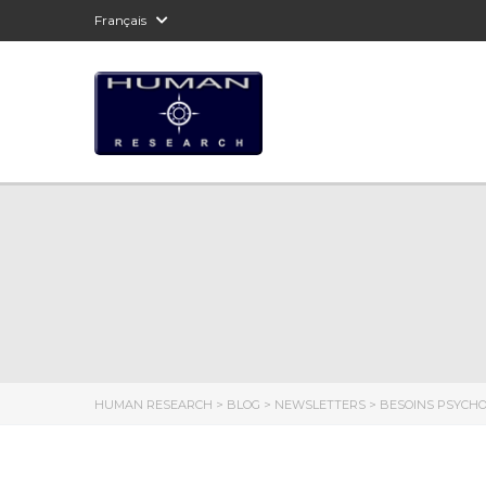
Français
HUMAN RESEARCH
>
BLOG
>
NEWSLETTERS
>
BESOINS PSYCH