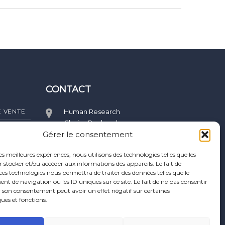
CONTACT
E VENTE
Human Research
Clavier Recherches,
10, rue du four,
Gérer le consentement
21400 Puits - France
les meilleures expériences, nous utilisons des technologies telles que les
 stocker et/ou accéder aux informations des appareils. Le fait de
support@human-
)/ RGPD
ces technologies nous permettra de traiter des données telles que le
research.com
 de navigation ou les ID uniques sur ce site. Le fait de ne pas consentir
r son consentement peut avoir un effet négatif sur certaines
ques et fonctions.