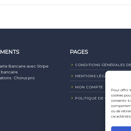
EMENTS
PAGES
CONDITIONS GÉNÉRALES D
arte Bancaire avec Stripe
 bancaire
MENTIONS LÉGALES
ations : Chorus pro
MON COMPTE
Pour offrir 
cookies pour
POLITIQUE DE COOKIES (UE
consentir à 
comportement
ou de retire
caractéristi