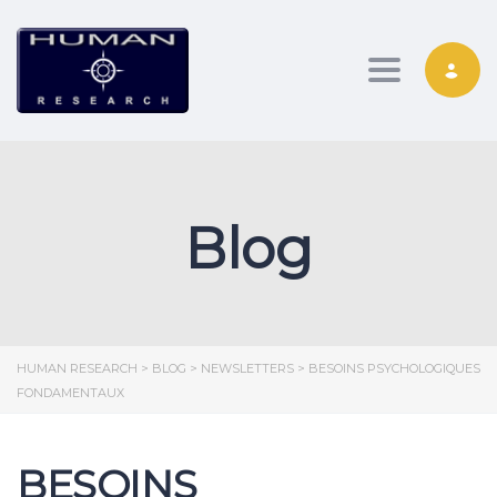
Toggle nav
Blog
HUMAN RESEARCH
>
BLOG
>
NEWSLETTERS
>
BESOINS PSYCHOLOGIQUES
FONDAMENTAUX
BESOINS