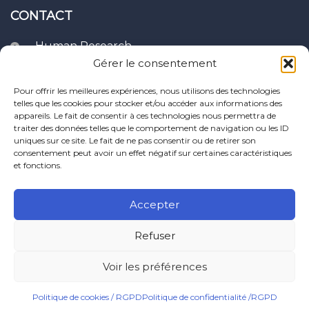
CONTACT
Human Research
Clavier Recherches,
Gérer le consentement
10, rue du four,
21400 Puits - France
Pour offrir les meilleures expériences, nous utilisons des technologies
telles que les cookies pour stocker et/ou accéder aux informations des
appareils. Le fait de consentir à ces technologies nous permettra de
support@human-
traiter des données telles que le comportement de navigation ou les ID
research.com
uniques sur ce site. Le fait de ne pas consentir ou de retirer son
consentement peut avoir un effet négatif sur certaines caractéristiques
et fonctions.
Accepter
Refuser
Voir les préférences
© Copyright 2025 - Human Research
Politique de cookies / RGPD
Politique de confidentialité /RGPD