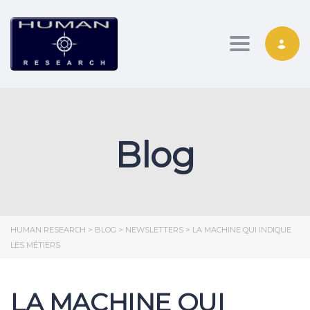
Toggle nav
Blog
HUMAN RESEARCH
>
BLOG
>
NEWSLETTERS
>
LA MACHINE QUI INDIQUE
LES MÉTIERS
LA MACHINE QUI